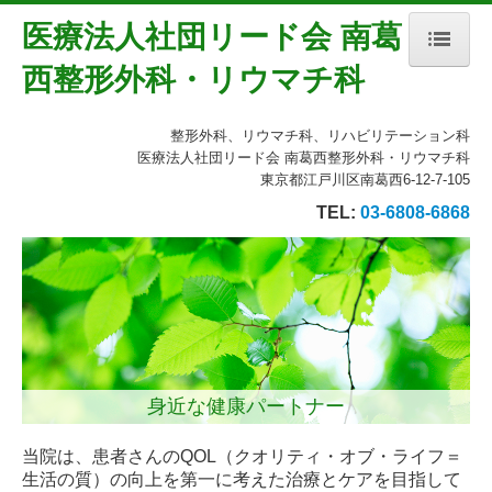
医療法人社団リード会 南葛
西整形外科・リウマチ科
ホーム
整形外科、リウマチ科、リハビリテーション科
当院について
医療法人社団リード会 南葛西整形外科・リウマチ科
東京都江戸川区南葛西6-12-7-105
診療案内
TEL:
03-6808-6868
地図、交通案内
個人情報保護方針
身近な健康パートナー
当院は、患者さんのQOL（クオリティ・オブ・ライフ＝
生活の質）の向上を第一に考えた治療とケアを目指して