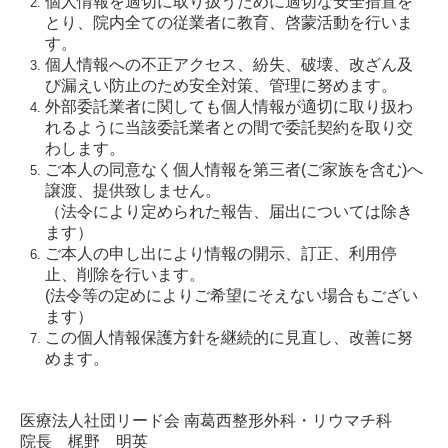
個人情報を適切に取り扱うために適切な安全措置を
とり、院内全ての従業者に教育、啓蒙活動を行いま
す。
個人情報への不正アクセス、紛失、破壊、改ざん及
び漏えい防止のため安全対策、管理に努めます。
外部委託業者に関しても個人情報が適切に取り扱わ
れるように当該委託業者との間で委託契約を取り交
わします。
ご本人の同意なく個人情報を第三者(ご家族を含む)へ
譲渡、提供致しません。
（法令により定められた報告、届出については除き
ます）
ご本人の申し出により情報の開示、訂正、利用停
止、削除を行います。
(法令等の定めによりご希望にそえない場合もござい
ます）
この個人情報保護方針を継続的に見直し、改善に努
めます。
医療法人社団リード会 南葛西整形外科・リウマチ科
院長 梶野 明英